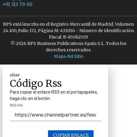
+91 313 79 00
BPS está inscrita en el Registro Mercantil de Madrid, Volumen
24.100, Folio 172, Página M-433036 - Número de Identificación
Fiscal: B-85062503
© 2026 BPS Business Publications Spain S.L. Todos los
derechos reservados.
Mapa del Sitio
close
Código Rss
Para copiar el enlace RSS en el portapapeles,
haga clic en el botón.
RSS link
COPIAR ENLACE