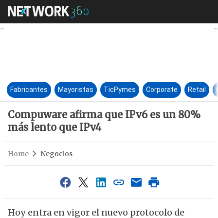
Compuware afirma que IPv6 e
Fabricantes
Mayoristas
TicPymes
Corporate
Retail
Compuware afirma que IPv6 es un 80%
más lento que IPv4
Home
Negocios
Hoy entra en vigor el nuevo protocolo de