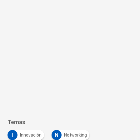
Temas
I
N
Innovación
Networking