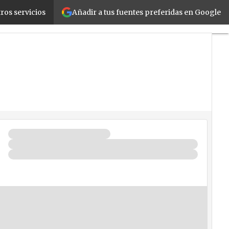
Añadir a tus fuentes preferidas en Google
o de la construcción
ros servicios
Fabricantes
Mayoristas
TicPymes
Corporate
Retail
Cloud
Movilidad
Negocios
Seguridad
La
Guía
del
ISV
¿Quién
es
Quién?