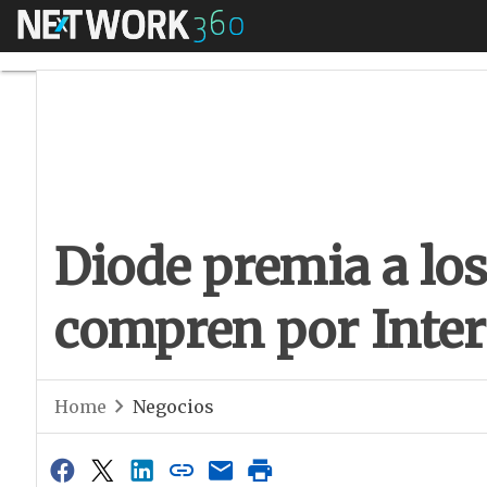
Menú
Diode premia a los
Diode premia a los
compren por Inter
Home
Negocios