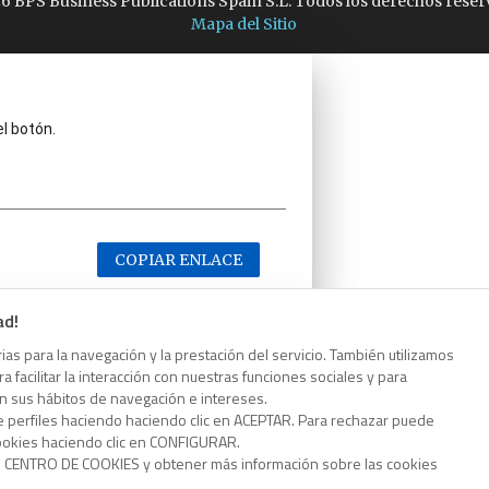
6 BPS Business Publications Spain S.L. Todos los derechos reser
Mapa del Sitio
el botón.
COPIAR ENLACE
ad!
as para la navegación y la prestación del servicio. También utilizamos
 facilitar la interacción con nuestras funciones sociales y para
el botón.
on sus hábitos de navegación e intereses.
e perfiles haciendo haciendo clic en ACEPTAR. Para rechazar puede
cookies haciendo clic en CONFIGURAR.
o CENTRO DE COOKIES y obtener más información sobre las cookies