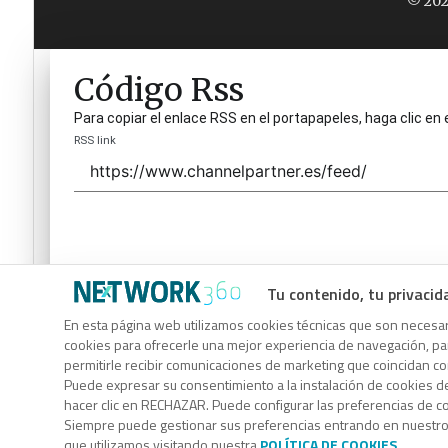
© 202
Código Rss
Para copiar el enlace RSS en el portapapeles, haga clic en 
RSS link
Tu contenido, tu privacid
Código Rss
En esta página web utilizamos cookies técnicas que son necesari
cookies para ofrecerle una mejor experiencia de navegación, para
Para copiar el enlace RSS en el portapapeles, haga clic en 
permitirle recibir comunicaciones de marketing que coincidan c
RSS link
Puede expresar su consentimiento a la instalación de cookies d
hacer clic en RECHAZAR. Puede configurar las preferencias de 
Siempre puede gestionar sus preferencias entrando en nuestr
que utilizamos visitando nuestra
POLÍTICA DE COOKIES
.