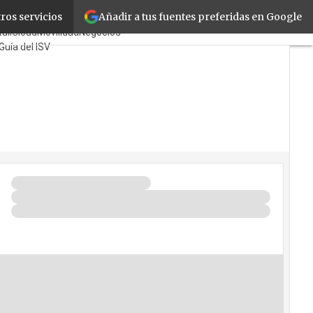
Añadir a tus fuentes preferidas en Google
ros servicios
ayoristas
TicPymes
ail
Cloud
Movilidad
Negocios
Guía del ISV
ién?