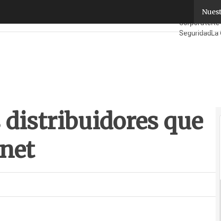
 distribuidores que compren por Internet
Nuest
Fabricantes
M
Corporate
Ret
Seguridad
La 
¿Quién es Qu
 distribuidores que
net