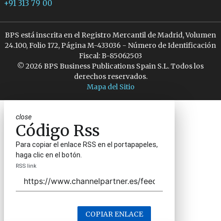
+91 313 79 00
BPS está inscrita en el Registro Mercantil de Madrid, Volumen
24.100, Folio 172, Página M-433036 - Número de Identificación
Fiscal: B-85062503
© 2026 BPS Business Publications Spain S.L. Todos los
derechos reservados.
Mapa del Sitio
close
Código Rss
Para copiar el enlace RSS en el portapapeles,
haga clic en el botón.
RSS link
COPIAR ENLACE