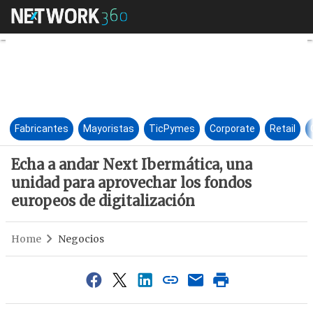
Echa a andar Next Ibermática,
Fabricantes
Mayoristas
TicPymes
Corporate
Retail
Echa a andar Next Ibermática, una
unidad para aprovechar los fondos
europeos de digitalización
Home
Negocios