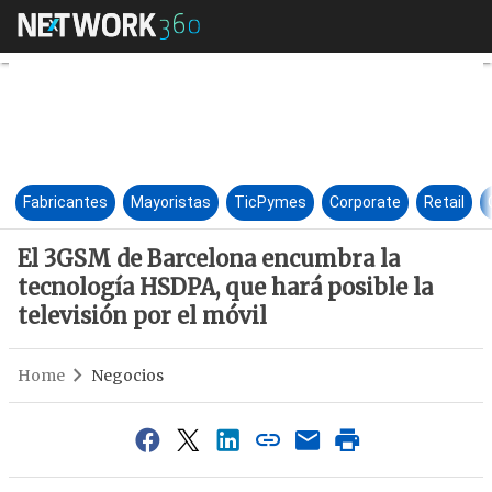
El 3GSM de Barcelona encumbra
Fabricantes
Mayoristas
TicPymes
Corporate
Retail
El 3GSM de Barcelona encumbra la
tecnología HSDPA, que hará posible la
televisión por el móvil
Home
Negocios