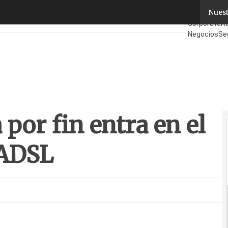
or fin entra en el difícil terreno del ADSL
Nuest
Fabricantes
Corporate
Re
Negocios
Se
¿Quién es Q
 por fin entra en el
 ADSL