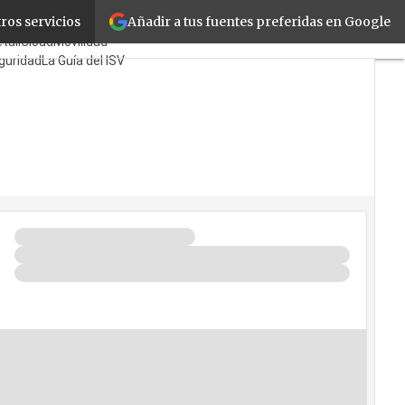
Añadir a tus fuentes preferidas en Google
ros servicios
Mayoristas
TicPymes
tail
Cloud
Movilidad
guridad
La Guía del ISV
uién?