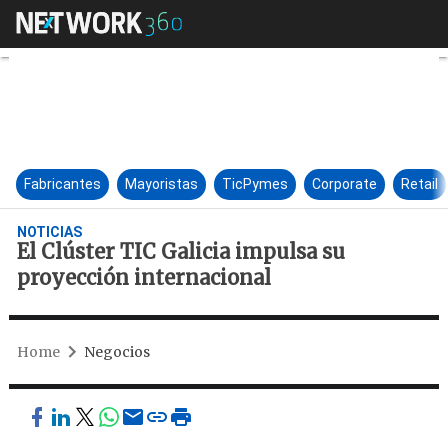
El Clúster TIC Galicia impulsa
Fabricantes
Mayoristas
TicPymes
Corporate
Retail
NOTICIAS
El Clúster TIC Galicia impulsa su
proyección internacional
Home
Negocios