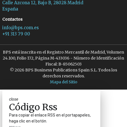
Calle Azcona 12, Bajo B, 28028 Madrid
España
Contactos
info@bps.com.es
+91 313 79 00
BPS está inscrita en el Registro Mercantil de Madrid, Volumen
24.100, Folio 172, Página M-433036 - Número de Identificación
Fiscal: B-85062503
© 2026 BPS Business Publications Spain S.L. Todos los
derechos reservados.
Mapa del Sitio
close
Código Rss
Para copiar el enlace RSS en el portapapeles,
haga clic en el botón.