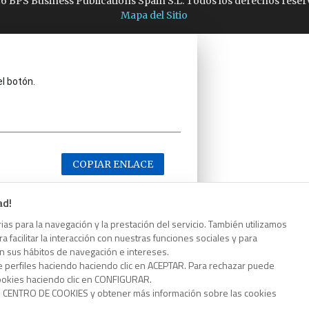
6 BPS Business Publications Spain S.L. Todos los derechos reser
Mapa del Sitio
el botón.
COPIAR ENLACE
ad!
as para la navegación y la prestación del servicio. También utilizamos
 facilitar la interacción con nuestras funciones sociales y para
el botón.
on sus hábitos de navegación e intereses.
e perfiles haciendo haciendo clic en ACEPTAR. Para rechazar puede
cookies haciendo clic en CONFIGURAR.
o CENTRO DE COOKIES y obtener más información sobre las cookies