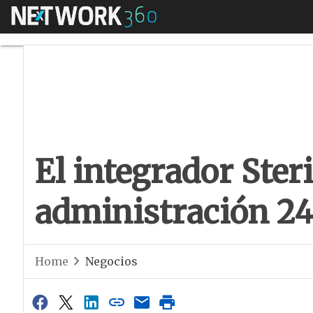
Menú
El integrador Steri
El integrador Steri
administración 2
Home
Negocios