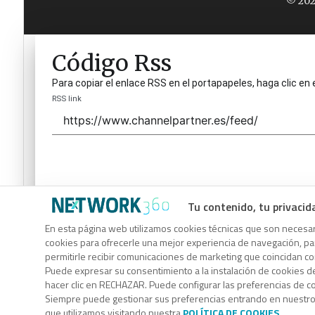
© 202
Código Rss
Para copiar el enlace RSS en el portapapeles, haga clic en 
RSS link
Tu contenido, tu privacid
Código Rss
En esta página web utilizamos cookies técnicas que son necesari
cookies para ofrecerle una mejor experiencia de navegación, para
Para copiar el enlace RSS en el portapapeles, haga clic en 
permitirle recibir comunicaciones de marketing que coincidan c
RSS link
Puede expresar su consentimiento a la instalación de cookies d
hacer clic en RECHAZAR. Puede configurar las preferencias de 
Siempre puede gestionar sus preferencias entrando en nuestr
que utilizamos visitando nuestra
POLÍTICA DE COOKIES
.