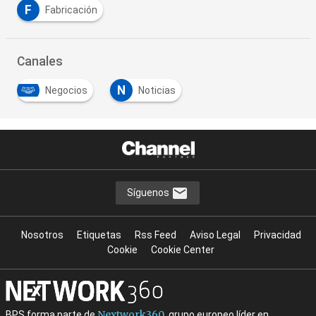
F
Fabricación
Canales
N
Negocios
Noticias
Síguenos
Nosotros
Etiquetas
Rss Feed
Aviso Legal
Privacidad
Cookie
Cookie Center
Nextwork360
BPS forma parte de
, grupo europeo líder en