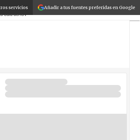
Añadir a tus fuentes preferidas en Google
ros servicios
ymes
Corporate
Retail
Cloud
La Guía del ISV