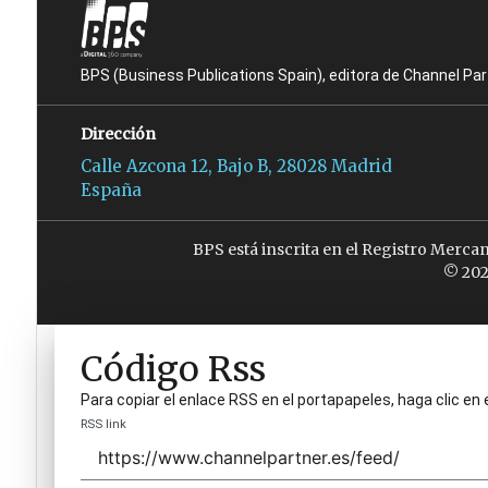
BPS (Business Publications Spain), editora de Channel Pa
Dirección
Calle Azcona 12, Bajo B, 28028 Madrid
España
BPS está inscrita en el Registro Merca
© 202
Código Rss
Para copiar el enlace RSS en el portapapeles, haga clic en 
RSS link