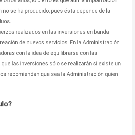
otros años, lo cierto es que aún la implantación
ón no se ha producido, pues ésta depende de la
duos.
uerzos realizados en las inversiones en banda
eación de nuevos servicios. En la Administración
doras con la idea de equilibrarse con las
ue las inversiones sólo se realizarán si existe un
tos recomiendan que sea la Administración quien
ulo?