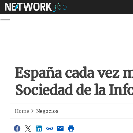
Menú
España cada vez má
España cada vez m
Sociedad de la In
Home
Negocios