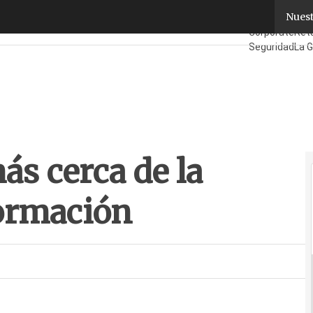
s cerca de la Sociedad de la Información
Nuest
Fabricantes
Ma
Corporate
Reta
Seguridad
La G
¿Quién es Qui
ás cerca de la
formación