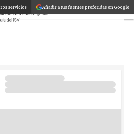
Añadir a tus fuentes preferidas en Google
ros servicios
yoristas
TicPymes
il
Cloud
Movilidad
Negocios
uía del ISV
én?