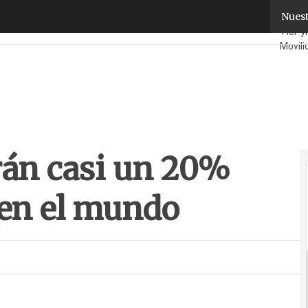
án casi un 20% más de wearables en el mundo
Nuest
Fabri
TicP
Movili
La Guí
rán casi un 20%
 en el mundo