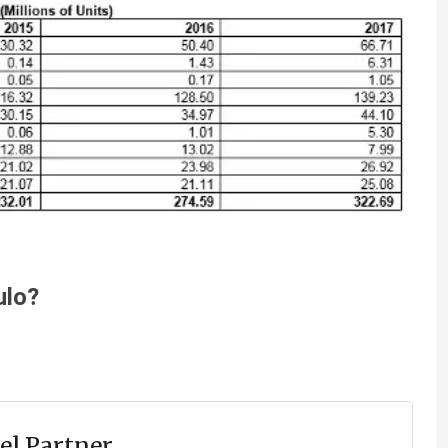
ulo?
el Partner