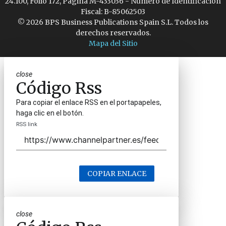
24.100, Folio 172, Página M-433036 - Número de Identificación
Fiscal: B-85062503
© 2026 BPS Business Publications Spain S.L. Todos los
derechos reservados.
Mapa del Sitio
close
Código Rss
Para copiar el enlace RSS en el portapapeles,
haga clic en el botón.
RSS link
COPIAR ENLACE
close