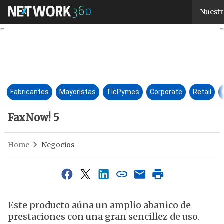
FaxNow! 5
Nuestr
Fabricantes
Mayoristas
TicPymes
Corporate
Retail
FaxNow! 5
Home
Negocios
Este producto aúna un amplio abanico de
prestaciones con una gran sencillez de uso.