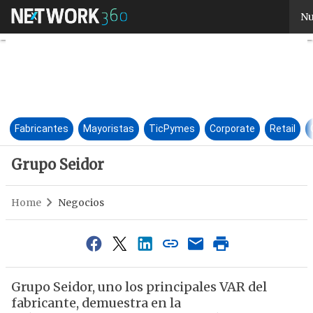
Grupo Seidor
Nu
Fabricantes
Mayoristas
TicPymes
Corporate
Retail
Grupo Seidor
Home
Negocios
Grupo Seidor, uno los principales VAR del
fabricante, demuestra en la