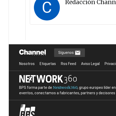
C
Redacción Chann
Síguenos
Nosotros
Etiquetas
Rss Feed
Aviso Legal
Privac
Nextwork360
BPS forma parte de
, grupo europeo líder 
eventos, conectamos a fabricantes, partners y decisores t