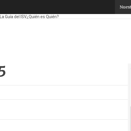
Nuest
Fabricantes
Mayoristas
TicPymes
Corporate
Retail
Cloud
Movilidad
Nego
La Guía del ISV
¿Quién es Quién?
5