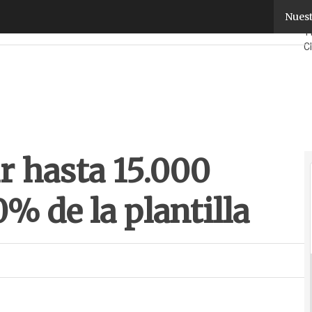
hasta 15.000 trabajadores, un 10% de la plantilla
Nuest
F
T
C
S
¿
r hasta 15.000
0% de la plantilla