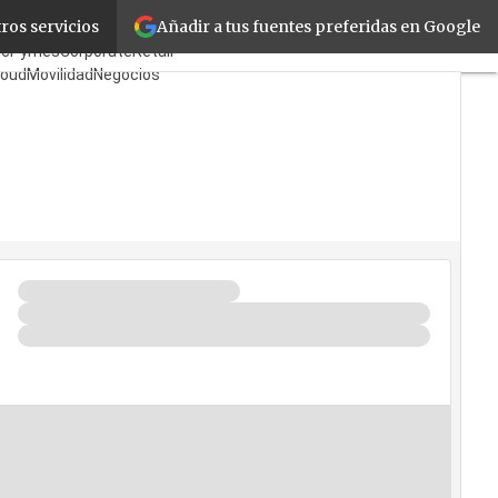
Añadir a tus fuentes preferidas en Google
ros servicios
abricantes
Mayoristas
icPymes
Corporate
Retail
loud
Movilidad
Negocios
eguridad
La Guía del ISV
Quién es Quién?