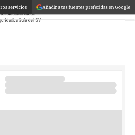
Añadir a tus fuentes preferidas en Google
ros servicios
Mayoristas
TicPymes
tail
Cloud
Movilidad
guridad
La Guía del ISV
uién?