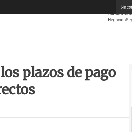
os plazos de pago para sus socios directos
Nuest
Fabricantes
Corporate
Re
Negocios
Se
¿Quién es Q
los plazos de pago
rectos