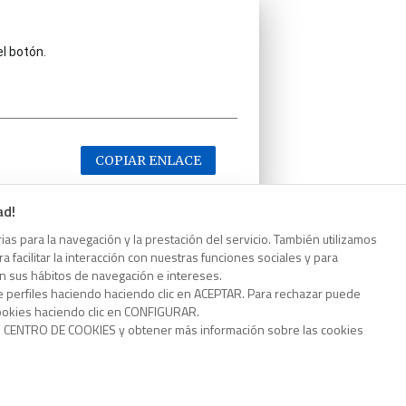
el botón.
COPIAR ENLACE
ad!
as para la navegación y la prestación del servicio. También utilizamos
 facilitar la interacción con nuestras funciones sociales y para
el botón.
on sus hábitos de navegación e intereses.
e perfiles haciendo haciendo clic en ACEPTAR. Para rechazar puede
cookies haciendo clic en CONFIGURAR.
o CENTRO DE COOKIES y obtener más información sobre las cookies
COPIAR ENLACE