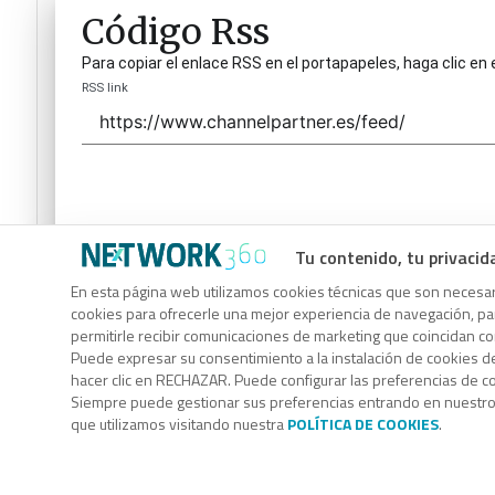
Código Rss
Para copiar el enlace RSS en el portapapeles, haga clic en 
RSS link
Tu contenido, tu privacid
Código Rss
En esta página web utilizamos cookies técnicas que son necesari
cookies para ofrecerle una mejor experiencia de navegación, para
Para copiar el enlace RSS en el portapapeles, haga clic en 
permitirle recibir comunicaciones de marketing que coincidan c
RSS link
Puede expresar su consentimiento a la instalación de cookies d
hacer clic en RECHAZAR. Puede configurar las preferencias de 
Siempre puede gestionar sus preferencias entrando en nuestr
que utilizamos visitando nuestra
POLÍTICA DE COOKIES
.