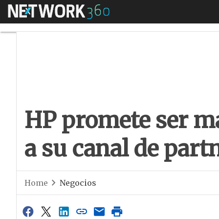
Menú
HP promete ser más
HP promete ser má
a su canal de part
Home
Negocios