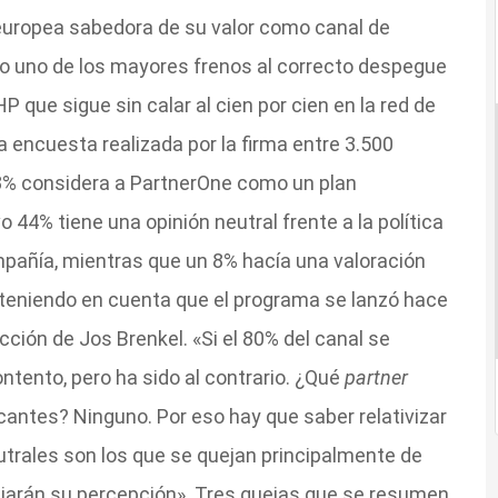
sa europea sabedora de su valor como canal de
o uno de los mayores frenos al correcto despegue
P que sigue sin calar al cien por cien en la red de
a encuesta realizada por la firma entre 3.500
48% considera a PartnerOne como un plan
o 44% tiene una opinión neutral frente a la política
pañía, mientras que un 8% hacía una valoración
 teniendo en cuenta que el programa se lanzó hace
cción de Jos Brenkel. «Si el 80% del canal se
tento, pero ha sido al contrario. ¿Qué
partner
cantes? Ninguno. Por eso hay que saber relativizar
utrales son los que se quejan principalmente de
iarán su percepción». Tres quejas que se resumen