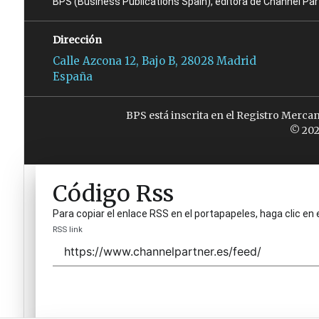
BPS (Business Publications Spain), editora de Channel Pa
Dirección
Calle Azcona 12, Bajo B, 28028 Madrid
España
BPS está inscrita en el Registro Merca
© 202
Código Rss
Para copiar el enlace RSS en el portapapeles, haga clic en 
RSS link