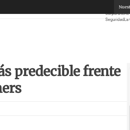
 predecible frente a su canal de partners
Nuest
Fabricantes
M
Corporate
Ret
Seguridad
La 
¿Quién es Qu
s predecible frente
ners