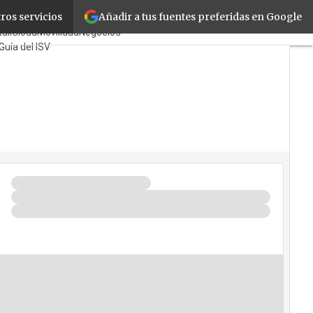
Añadir a tus fuentes preferidas en Google
ros servicios
ayoristas
TicPymes
ail
Cloud
Movilidad
Negocios
Guía del ISV
ién?