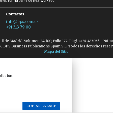
rtner, forma parte de Nextwork360.
Contactos
info@bps.com.es
+91 313 79 00
ntil de Madrid, Volumen 24.100, Folio 172, Página M-433036 - Núme
6 BPS Business Publications Spain S.L. Todos los derechos reser
Mapa del Sitio
el botón.
COPIAR ENLACE