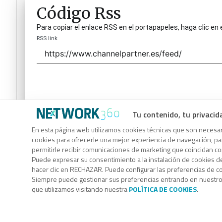
Código Rss
Para copiar el enlace RSS en el portapapeles, haga clic en 
RSS link
Tu contenido, tu privacid
Código Rss
En esta página web utilizamos cookies técnicas que son necesari
cookies para ofrecerle una mejor experiencia de navegación, para
Para copiar el enlace RSS en el portapapeles, haga clic en 
permitirle recibir comunicaciones de marketing que coincidan c
RSS link
Puede expresar su consentimiento a la instalación de cookies d
hacer clic en RECHAZAR. Puede configurar las preferencias de 
Siempre puede gestionar sus preferencias entrando en nuestr
que utilizamos visitando nuestra
POLÍTICA DE COOKIES
.