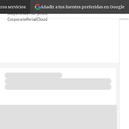
Añadir a tus fuentes preferidas en Google
cio
ros servicios
Fabricantes
Mayoristas
TicPymes
Corporate
Retail
Cloud
Movilidad
Negocios
Seguridad
La Guía del ISV
¿Quién es Quién?