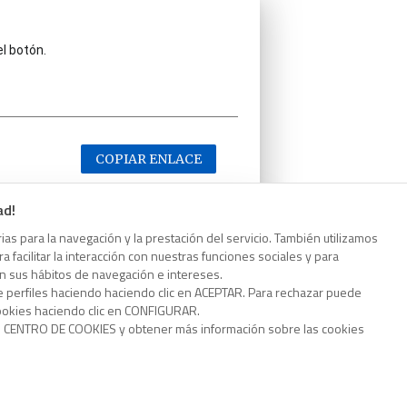
el botón.
COPIAR ENLACE
ad!
as para la navegación y la prestación del servicio. También utilizamos
 facilitar la interacción con nuestras funciones sociales y para
el botón.
on sus hábitos de navegación e intereses.
e perfiles haciendo haciendo clic en ACEPTAR. Para rechazar puede
cookies haciendo clic en CONFIGURAR.
o CENTRO DE COOKIES y obtener más información sobre las cookies
COPIAR ENLACE