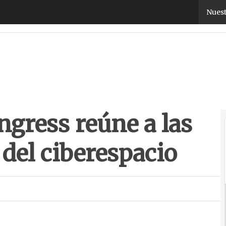
ngress reúne a las mentes pensantes del ciberespa
Nuest
ngress reúne a las
del ciberespacio