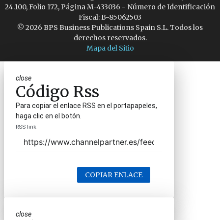
24.100, Folio 172, Página M-433036 - Número de Identificación
Fiscal: B-85062503
© 2026 BPS Business Publications Spain S.L. Todos los
derechos reservados.
Mapa del Sitio
close
Código Rss
Para copiar el enlace RSS en el portapapeles,
haga clic en el botón.
RSS link
COPIAR ENLACE
close