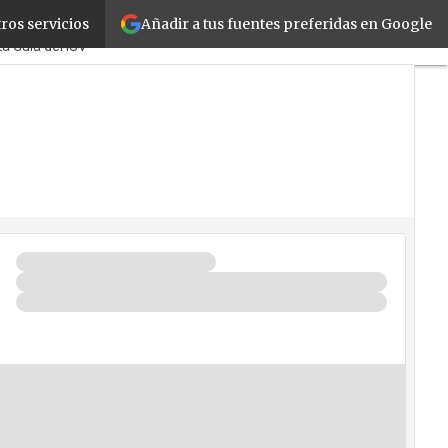
Añadir a tus fuentes preferidas en Google
ros servicios
ymes
Corporate
Retail
Cloud
La Guía del ISV