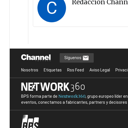
C
Redacción Chann
Síguenos
Nosotros
Etiquetas
Rss Feed
Aviso Legal
Privac
Nextwork360
BPS forma parte de
, grupo europeo líder 
eventos, conectamos a fabricantes, partners y decisores t