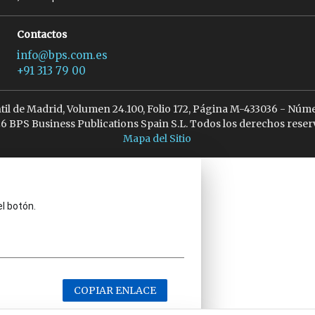
Contactos
info@bps.com.es
+91 313 79 00
ntil de Madrid, Volumen 24.100, Folio 172, Página M-433036 - Núme
6 BPS Business Publications Spain S.L. Todos los derechos reser
Mapa del Sitio
el botón.
COPIAR ENLACE