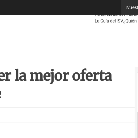
r la mejor oferta ADSL se recrudece
Nuest
Fabricantes
Mayorist
Retail
Cloud
Movilidad
La Guía del ISV
¿Quién
er la mejor oferta
e