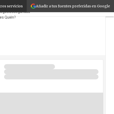
Añadir a tus fuentes preferidas en Google
ros servicios
as
TicPymes
Corporate
Negocios
Seguridad
 es Quién?