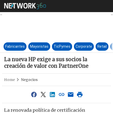
La nueva HP exige a sus socio
Fabricantes
Mayoristas
TicPymes
Corporate
Retail
La nueva HP exige a sus socios la
creación de valor con PartnerOne
Home
Negocios
La renovada política de certificación