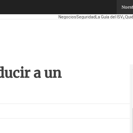
ducir a un programador
Nuest
Fabricantes
Mayoristas
TicPymes
Corp
Negocios
Seguridad
La Guía del ISV
¿Qui
ducir a un