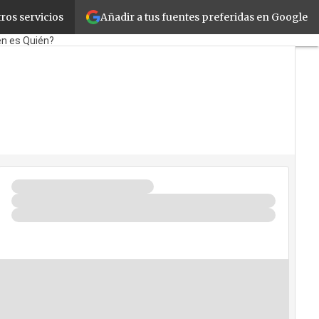
Añadir a tus fuentes preferidas en Google
ros servicios
orate
Retail
Cloud
Movilidad
én es Quién?