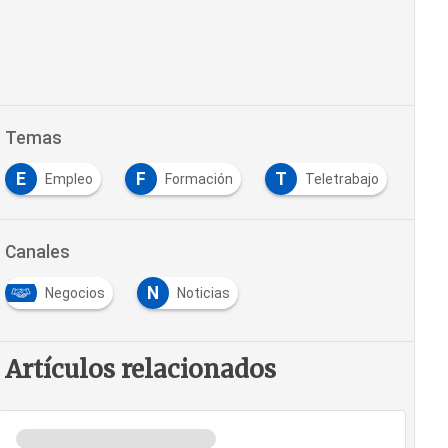
Temas
E
F
T
Empleo
Formación
Teletrabajo
Canales
N
Negocios
Noticias
Artículos relacionados