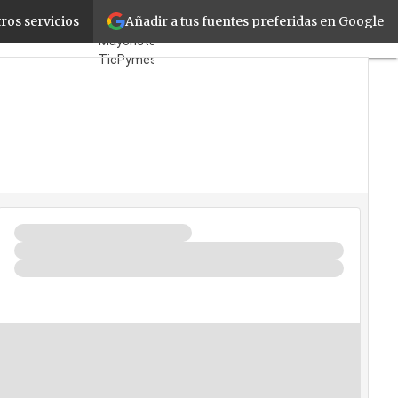
Añadir a tus fuentes preferidas en Google
stre de 2002
ros servicios
Fabricantes
Mayoristas
TicPymes
Corporate
Retail
Cloud
Movilidad
Negocios
Seguridad
La Guía
del ISV
¿Quién
es
Quién?