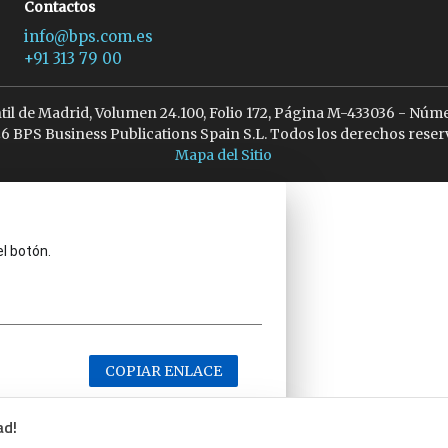
Contactos
info@bps.com.es
+91 313 79 00
ntil de Madrid, Volumen 24.100, Folio 172, Página M-433036 - Núme
6 BPS Business Publications Spain S.L. Todos los derechos reser
Mapa del Sitio
el botón.
COPIAR ENLACE
ad!