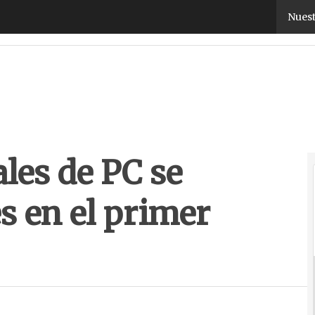
es de PC se mantienen estables en el primer trime
Nuest
les de PC se
s en el primer