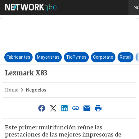
Lexmark X83
Nu
Fabricantes
Mayoristas
TicPymes
Corporate
Retail
Lexmark X83
Home
Negocios
Este primer multifunción reúne las
prestaciones de las mejores impresoras de