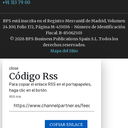
+91 313 79 00
BPS está inscrita en el Registro Mercantil de Madrid, Volumen
24.100, Folio 172, Página M-433036 - Número de Identificación
Fiscal: B-85062503
© 2026 BPS Business Publications Spain S.L. Todos los
derechos reservados.
Mapa del Sitio
close
Código Rss
Para copiar el enlace RSS en el portapapeles,
haga clic en el botón.
RSS link
COPIAR ENLACE