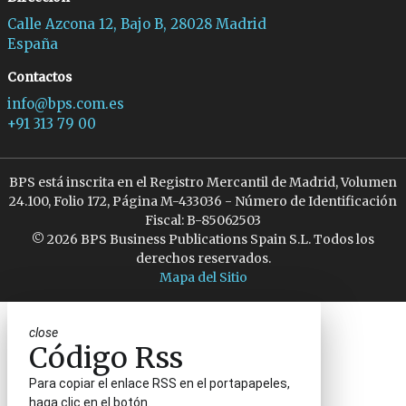
Calle Azcona 12, Bajo B, 28028 Madrid
España
Contactos
info@bps.com.es
+91 313 79 00
BPS está inscrita en el Registro Mercantil de Madrid, Volumen
24.100, Folio 172, Página M-433036 - Número de Identificación
Fiscal: B-85062503
© 2026 BPS Business Publications Spain S.L. Todos los
derechos reservados.
Mapa del Sitio
close
Código Rss
Para copiar el enlace RSS en el portapapeles,
haga clic en el botón.