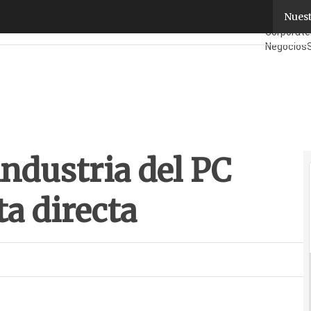
ndustria del PC flirtean con la venta directa
Nuest
Fabricant
Corporate
Negocios
¿Quién es
industria del PC
ta directa