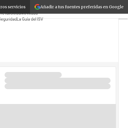
Añadir a tus fuentes preferidas en Google
ros servicios
es
Mayoristas
TicPymes
Retail
Cloud
Movilidad
Seguridad
La Guía del ISV
 Quién?