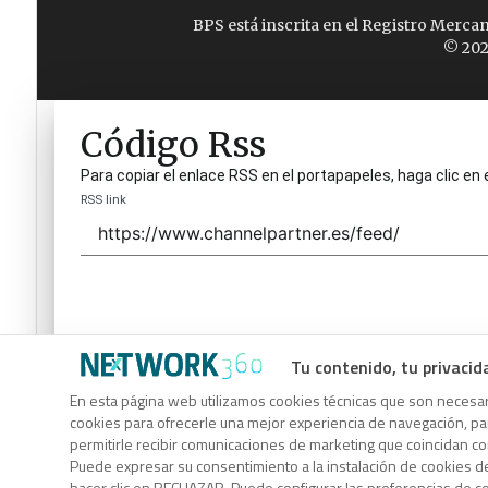
BPS está inscrita en el Registro Merca
© 202
Código Rss
Para copiar el enlace RSS en el portapapeles, haga clic en 
RSS link
Tu contenido, tu privacid
Código Rss
En esta página web utilizamos cookies técnicas que son necesari
cookies para ofrecerle una mejor experiencia de navegación, para
Para copiar el enlace RSS en el portapapeles, haga clic en 
permitirle recibir comunicaciones de marketing que coincidan c
RSS link
Puede expresar su consentimiento a la instalación de cookies d
hacer clic en RECHAZAR. Puede configurar las preferencias de 