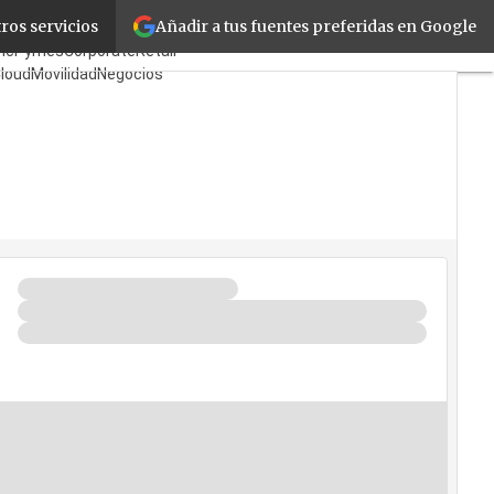
Añadir a tus fuentes preferidas en Google
ros servicios
abricantes
Mayoristas
TicPymes
Corporate
Retail
loud
Movilidad
Negocios
eguridad
La Guía del ISV
Quién es Quién?