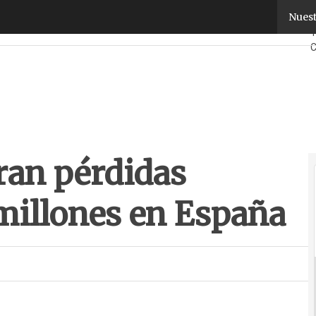
n pérdidas anuales de 17.500 millones en España
Nuest
F
C
S
¿
ran pérdidas
 millones en España