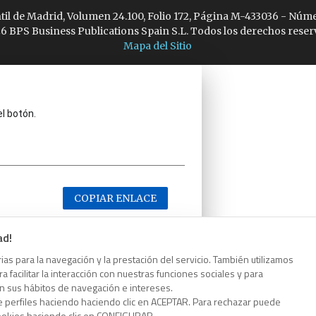
ntil de Madrid, Volumen 24.100, Folio 172, Página M-433036 - Núme
6 BPS Business Publications Spain S.L. Todos los derechos reser
Mapa del Sitio
el botón.
COPIAR ENLACE
ad!
as para la navegación y la prestación del servicio. También utilizamos
 facilitar la interacción con nuestras funciones sociales y para
el botón.
on sus hábitos de navegación e intereses.
e perfiles haciendo haciendo clic en ACEPTAR. Para rechazar puede
cookies haciendo clic en CONFIGURAR.