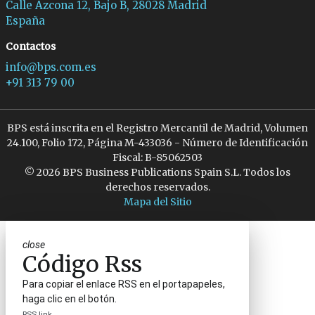
Calle Azcona 12, Bajo B, 28028 Madrid
España
Contactos
info@bps.com.es
+91 313 79 00
BPS está inscrita en el Registro Mercantil de Madrid, Volumen
24.100, Folio 172, Página M-433036 - Número de Identificación
Fiscal: B-85062503
© 2026 BPS Business Publications Spain S.L. Todos los
derechos reservados.
Mapa del Sitio
close
Código Rss
Para copiar el enlace RSS en el portapapeles,
haga clic en el botón.
RSS link