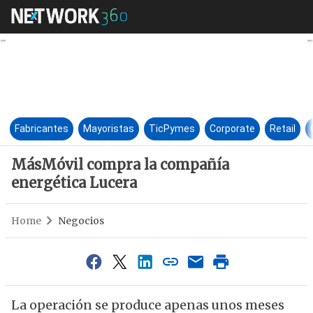
MásMóvil compra la compañía
Fabricantes
Mayoristas
TicPymes
Corporate
Retail
MásMóvil compra la compañía
energética Lucera
Home
Negocios
La operación se produce apenas unos meses