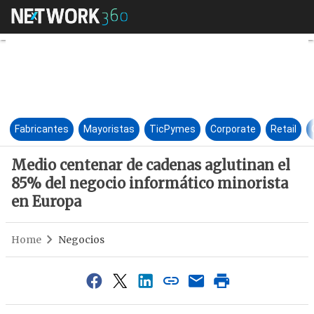
Medio centenar de cadenas ag
Fabricantes
Mayoristas
TicPymes
Corporate
Retail
Medio centenar de cadenas aglutinan el
85% del negocio informático minorista
en Europa
Home
Negocios