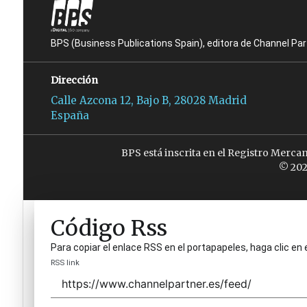
BPS (Business Publications Spain), editora de Channel Pa
Dirección
Calle Azcona 12, Bajo B, 28028 Madrid
España
BPS está inscrita en el Registro Merca
© 202
Código Rss
Para copiar el enlace RSS en el portapapeles, haga clic en 
RSS link