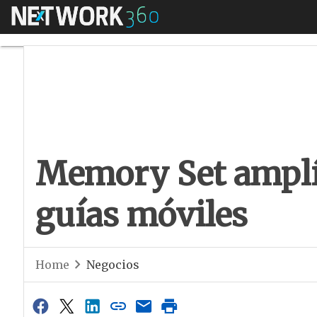
Menú
Memory Set amplía 
Memory Set amplía
guías móviles
Home
Negocios