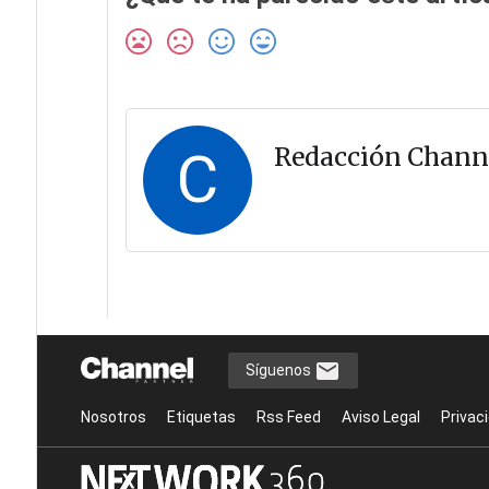
C
Redacción Chann
Síguenos
Nosotros
Etiquetas
Rss Feed
Aviso Legal
Privac