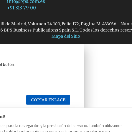
info@bps.com.es
+91 313 79 00
ntil de Madrid, Volumen 24.100, Folio 172, Página M-433036 - Núme
6 BPS Business Publications Spain S.L. Todos los derechos reser
Mapa del Sitio
el botón.
COPIAR ENLACE
ad!
as para la navegación y la prestación del servicio. También utilizamos
 facilitar la interacción con nuestras funciones sociales y para