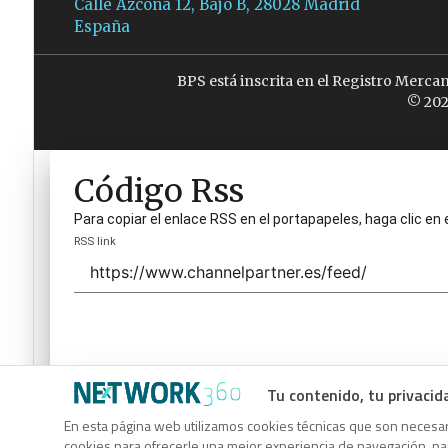
Calle Azcona 12, Bajo B, 28028 Madrid
España
BPS está inscrita en el Registro Merca
© 202
Código Rss
Para copiar el enlace RSS en el portapapeles, haga clic en 
RSS link
Tu contenido, tu privacid
Código Rss
En esta página web utilizamos cookies técnicas que son necesari
cookies para ofrecerle una mejor experiencia de navegación, para