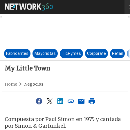
My Little Town
Fabricantes
Mayoristas
TicPymes
Corporate
Retail
My Little Town
Home
Negocios
Compuesta por Paul Simon en 1975 y cantada
por Simon & Garfunkel.