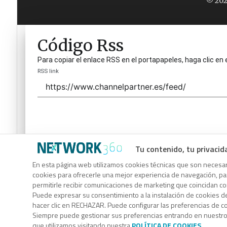
© 202
Código Rss
Para copiar el enlace RSS en el portapapeles, haga clic en 
RSS link
Tu contenido, tu privacid
Código Rss
En esta página web utilizamos cookies técnicas que son necesari
cookies para ofrecerle una mejor experiencia de navegación, para
Para copiar el enlace RSS en el portapapeles, haga clic en 
permitirle recibir comunicaciones de marketing que coincidan c
RSS link
Puede expresar su consentimiento a la instalación de cookies d
hacer clic en RECHAZAR. Puede configurar las preferencias de 
Siempre puede gestionar sus preferencias entrando en nuestr
que utilizamos visitando nuestra
POLÍTICA DE COOKIES
.