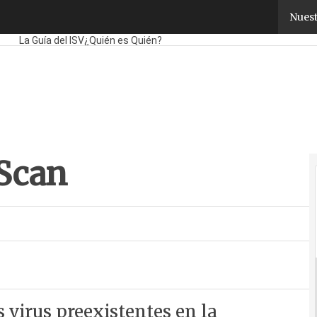
can
Nuest
Fabricantes
Mayoristas
TicPymes
Corporate
Retail
Cloud
Movilidad
La Guía del ISV
¿Quién es Quién?
Scan
 virus preexistentes en la