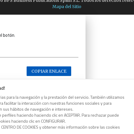
6 BPS Business Publications Spain S.L. Todos los derechos reser
Mapa del Sitio
el botón.
COPIAR ENLACE
ad!
as para la navegación y la prestación del servicio. También utilizamos
 facilitar la interacción con nuestras funciones sociales y para
el botón.
on sus hábitos de navegación e intereses.
e perfiles haciendo haciendo clic en ACEPTAR. Para rechazar puede
cookies haciendo clic en CONFIGURAR.
o CENTRO DE COOKIES y obtener más información sobre las cookies