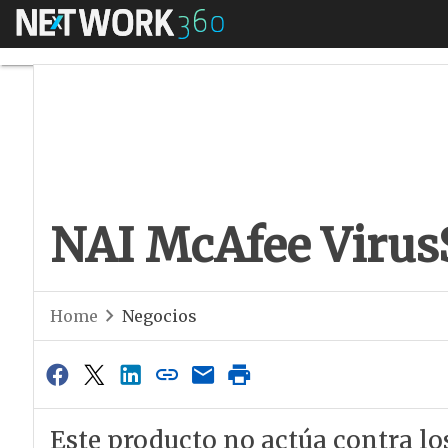
Menú
NAI McAfee VirusS
NAI McAfee Virus
Home
Negocios
Este producto no actúa contra los