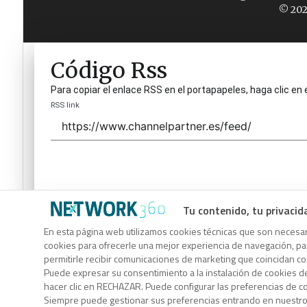
© 202
Código Rss
Para copiar el enlace RSS en el portapapeles, haga clic en 
RSS link
Tu contenido, tu privacid
Código Rss
En esta página web utilizamos cookies técnicas que son necesari
cookies para ofrecerle una mejor experiencia de navegación, para
Para copiar el enlace RSS en el portapapeles, haga clic en 
permitirle recibir comunicaciones de marketing que coincidan c
RSS link
Puede expresar su consentimiento a la instalación de cookies d
hacer clic en RECHAZAR. Puede configurar las preferencias de 
Siempre puede gestionar sus preferencias entrando en nuestr