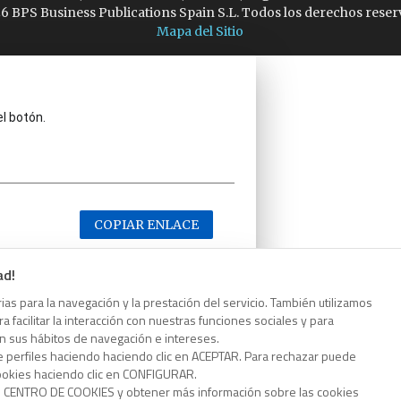
6 BPS Business Publications Spain S.L. Todos los derechos reser
Mapa del Sitio
el botón.
COPIAR ENLACE
ad!
as para la navegación y la prestación del servicio. También utilizamos
 facilitar la interacción con nuestras funciones sociales y para
el botón.
on sus hábitos de navegación e intereses.
e perfiles haciendo haciendo clic en ACEPTAR. Para rechazar puede
cookies haciendo clic en CONFIGURAR.
o CENTRO DE COOKIES y obtener más información sobre las cookies