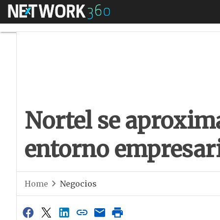
Menú
Nortel se aproxima
Nortel se aproxima
entorno empresari
Home
Negocios