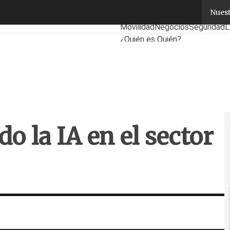
o la IA en el sector público
Nuest
Fabricantes
Mayoristas
TicPy
Movilidad
Negocios
Seguridad
L
¿Quién es Quién?
do la IA en el sector