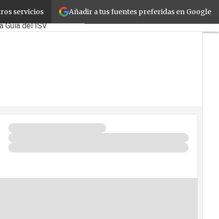
Añadir a tus fuentes preferidas en Google
ros servicios
mes
Corporate
Retail
Cloud
a Guía del ISV