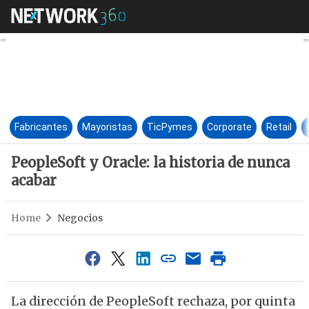
PeopleSoft y Oracle
Fabricantes
Mayoristas
TicPymes
Corporate
Retail
PeopleSoft y Oracle: la historia de nunca
acabar
Home
Negocios
La dirección de PeopleSoft rechaza, por quinta