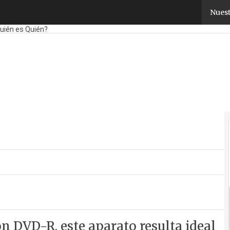
Nuest
bricantes
Mayoristas
TicPymes
Corporate
Retail
Cloud
Movilidad
Negoci
uién es Quién?
n DVD-R, este aparato resulta ideal