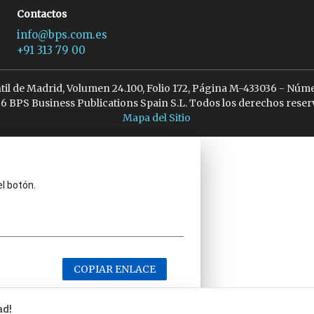
Contactos
info@bps.com.es
+91 313 79 00
ntil de Madrid, Volumen 24.100, Folio 172, Página M-433036 - Núme
6 BPS Business Publications Spain S.L. Todos los derechos reser
Mapa del Sitio
el botón.
COPIAR ENLACE
ad!