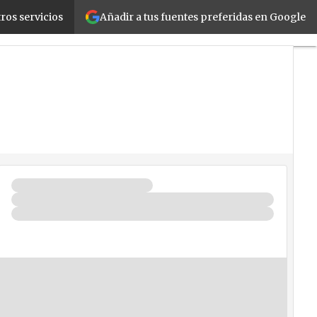
Añadir a tus fuentes preferidas en Google
ros servicios
os
Seguridad
La Guía del ISV