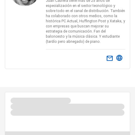
Juan Cabrera tiene más de 25 años de
especialización en el sector tecnológico y
sobre todo en el canal de distribución. También
ha colaborado con otros medios, como la
histórica PC Actual, Huffington Post y Xataka, y
con empresas que buscan mejorar su
estrategia de comunicación. Fan del
baloncesto y la música clásica. Y estudiante
(tardío pero abnegado) de piano.
email