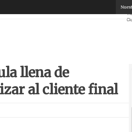
 llena de ventajas para fidelizar al cliente final
Nuest
Fa
Ti
Cl
Se
¿Q
la llena de
izar al cliente final