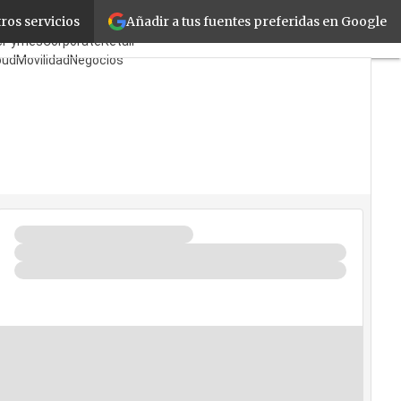
Añadir a tus fuentes preferidas en Google
ros servicios
bricantes
Mayoristas
cPymes
Corporate
Retail
oud
Movilidad
Negocios
guridad
La Guía del ISV
uién es Quién?