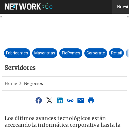
Servidores
Nuest
Fabricantes
Mayoristas
TicPymes
Corporate
Retail
Servidores
Home
Negocios
Los últimos avances tecnológicos están
acercando la informática corporativa hasta la