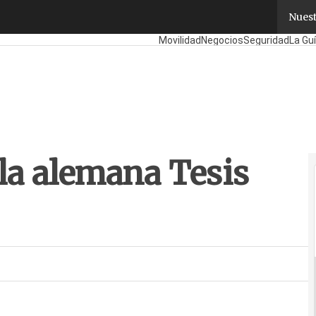
la alemana Tesis PLMware
Nuest
Fabricantes
Mayoristas
TicPymes
Movilidad
Negocios
Seguridad
La Guí
la alemana Tesis