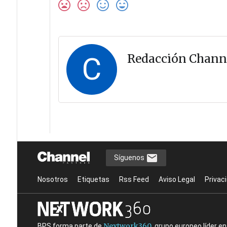
C
Redacción Chann
Síguenos
Nosotros
Etiquetas
Rss Feed
Aviso Legal
Privac
Nextwork360
BPS forma parte de
, grupo europeo líder 