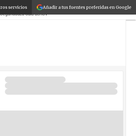
Añadir a tus fuentes preferidas en Google
ros servicios
TicPymes
Corporate
Retail
Seguridad
La Guía del ISV