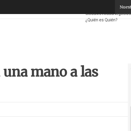
una mano a las jóvenes empresas
Nuest
Fabricantes
Mayoristas
Cloud
Movilidad
Negocios
¿Quién es Quién?
 una mano a las