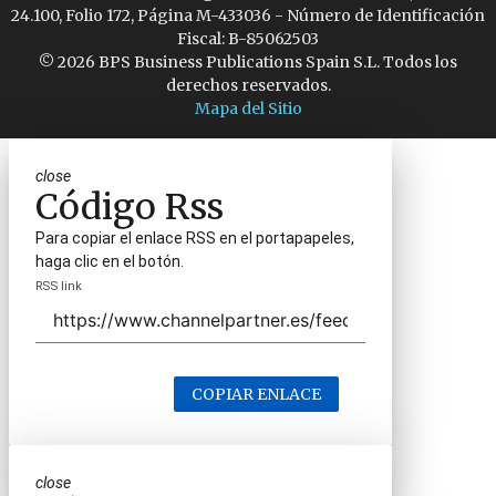
24.100, Folio 172, Página M-433036 - Número de Identificación
Fiscal: B-85062503
© 2026 BPS Business Publications Spain S.L. Todos los
derechos reservados.
Mapa del Sitio
close
Código Rss
Para copiar el enlace RSS en el portapapeles,
haga clic en el botón.
RSS link
COPIAR ENLACE
close